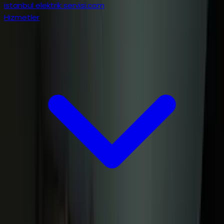
istanbul elektrik servisi
.com
Hizmetler