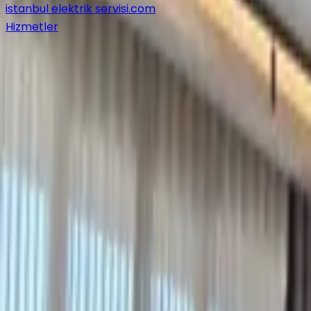
istanbul elektrik servisi
.com
Hizmetler