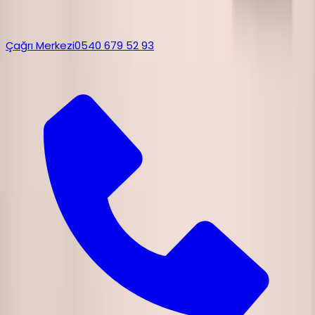
Çağrı Merkezi
0540 679 52 93