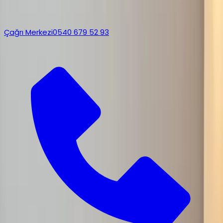
Çağrı Merkezi
0540 679 52 93