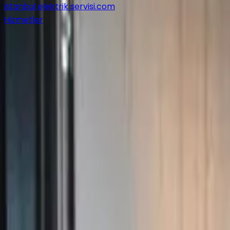
istanbul elektrik servisi
.com
Hizmetler