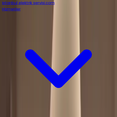
istanbul elektrik servisi
.com
Hizmetler