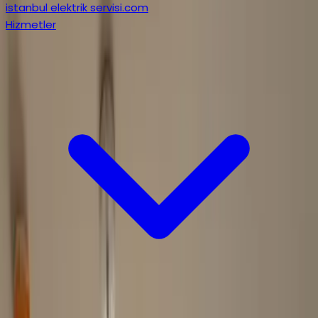
istanbul elektrik servisi
.com
Hizmetler