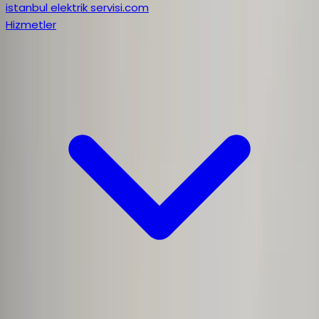
istanbul elektrik servisi
.com
Hizmetler