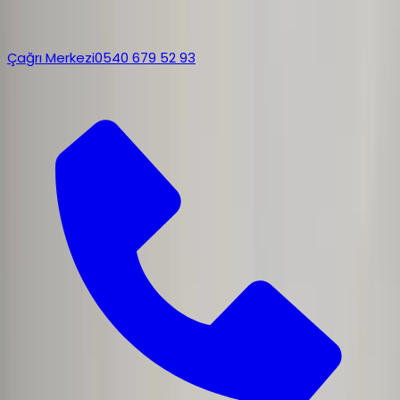
Çağrı Merkezi
0540 679 52 93