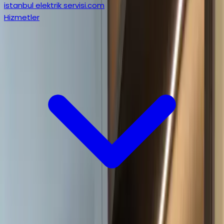
istanbul elektrik servisi
.com
Hizmetler