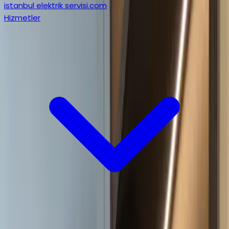
istanbul elektrik servisi
.com
Hizmetler