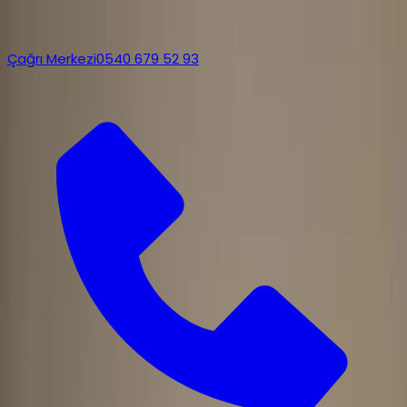
Çağrı Merkezi
0540 679 52 93