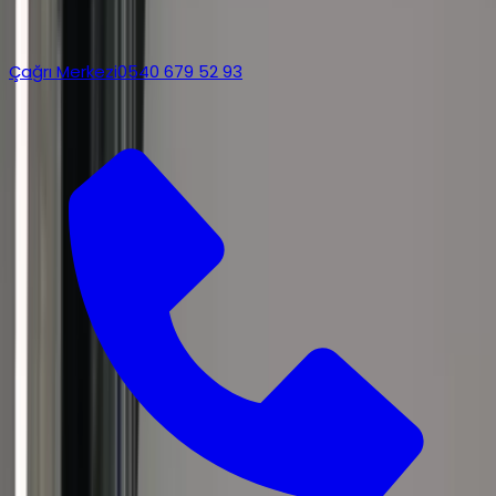
Çağrı Merkezi
0540 679 52 93