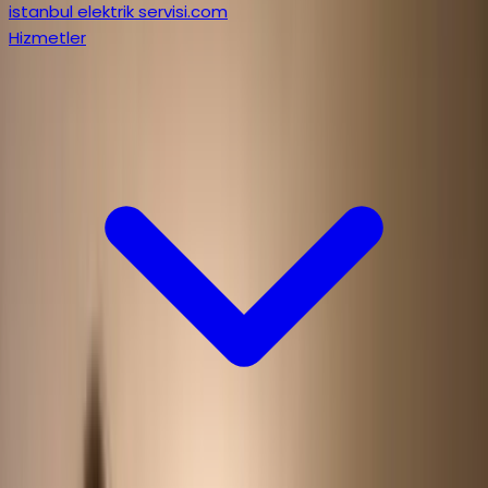
istanbul elektrik servisi
.com
Hizmetler