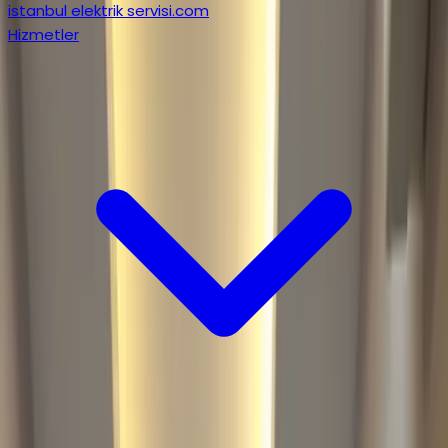
istanbul elektrik servisi
.com
Hizmetler