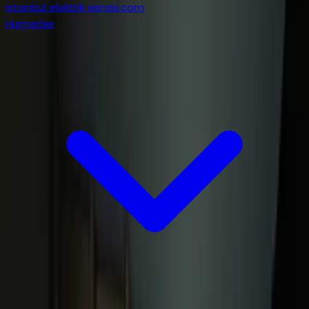
istanbul elektrik servisi
.com
Hizmetler