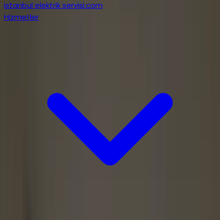
istanbul elektrik servisi
.com
Hizmetler