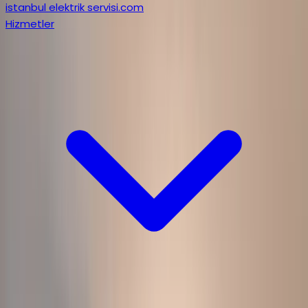
istanbul elektrik servisi
.com
Hizmetler