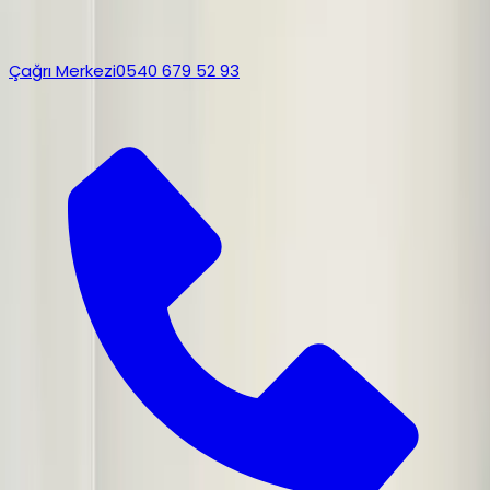
Çağrı Merkezi
0540 679 52 93