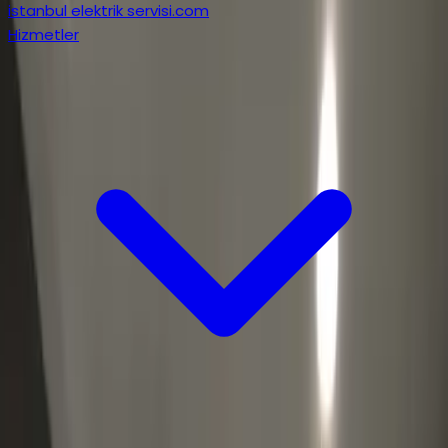
istanbul elektrik servisi
.com
Hizmetler