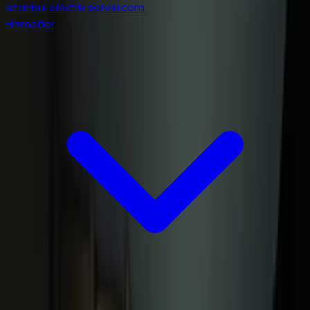
istanbul elektrik servisi
.com
Hizmetler