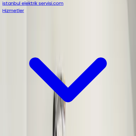
istanbul elektrik servisi
.com
Hizmetler